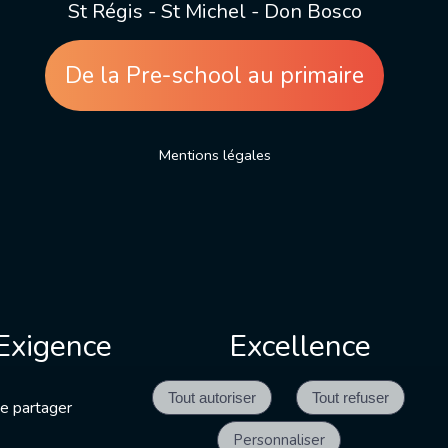
St Régis - St Michel - Don Bosco
De la Pre-school au primaire
Mentions légales
Exigence
Excellence
de partager
Personnaliser