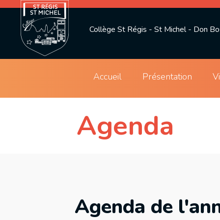
Collège St Régis - St Michel - Don B
Accueil
Présentation
V
Agenda
Agenda de l'an