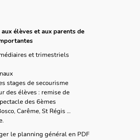
 aux élèves et aux parents de
 importantes
médiaires et trimestriels
inaux
les stages de secourisme
ur des élèves : remise de
spectacle des 6èmes
osco, Carême, St Régis ...
e.
rger le planning général en PDF