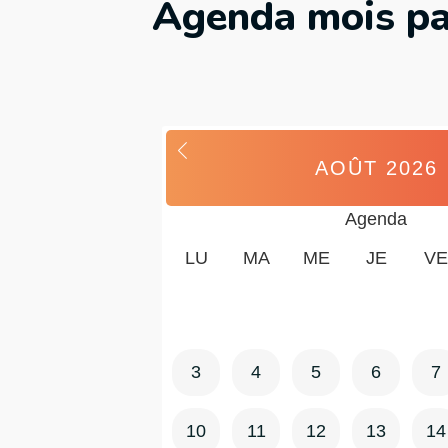
Agenda mois pa
AOÛT
2026
Agenda
LU
MA
ME
JE
VE
3
4
5
6
7
10
11
12
13
14