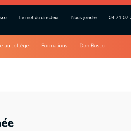
osco
Le mot du directeur
Nous joindre
04 71 07 
ie au collège
Formations
Don Bosco
née