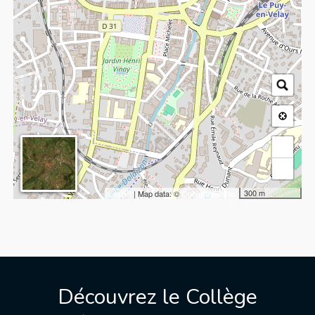
+
−
300 m
Leaflet
| Map data: ©
OpenStreetMap
Découvrez le Collège