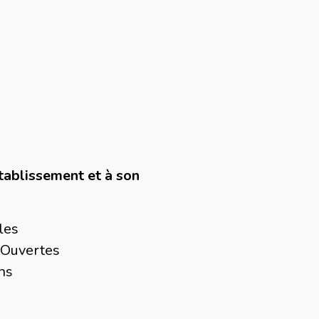
Etablissement et à son
les
es-Ouvertes
ens