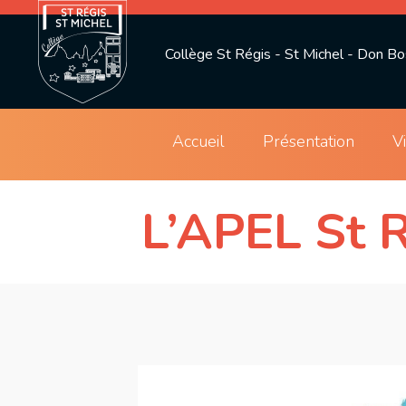
Collège St Régis - St Michel - Don B
Accueil
Présentation
V
L’APEL St R