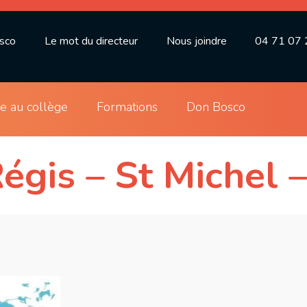
osco
Le mot du directeur
Nous joindre
04 71 07 
ie au collège
Formations
Don Bosco
égis – St Michel 