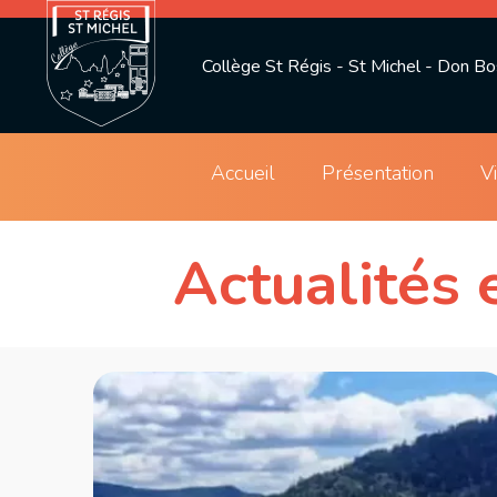
Collège St Régis - St Michel - Don B
Accueil
Présentation
V
Actualités 