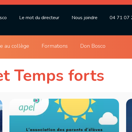
osco
Le mot du directeur
Nous joindre
04 71 07 
ie au collège
Formations
Don Bosco
et Temps forts