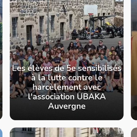
Les élèves de 5e sensibilisés
à la lutte contre le
harcèlement avec
l'association UBAKA
Auvergne