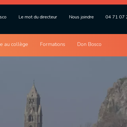
osco
Le mot du directeur
Nous joindre
04 71 07 
ie au collège
Formations
Don Bosco