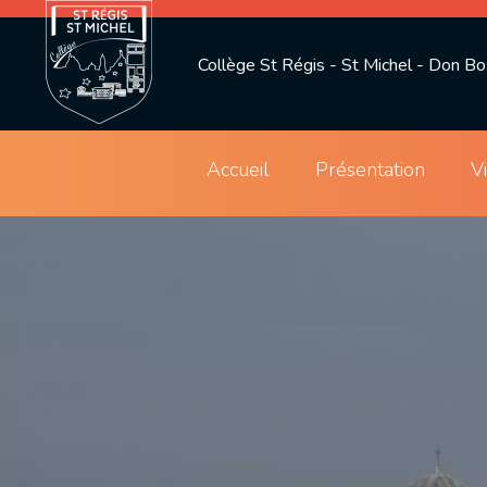
Collège St Régis - St Michel - Don B
Accueil
Présentation
V