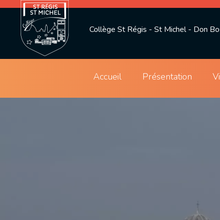
Collège St Régis - St Michel - Don B
Accueil
Présentation
V