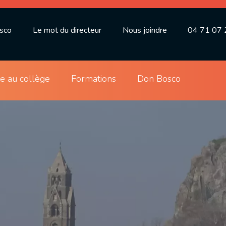
osco
Le mot du directeur
Nous joindre
04 71 07 
ie au collège
Formations
Don Bosco