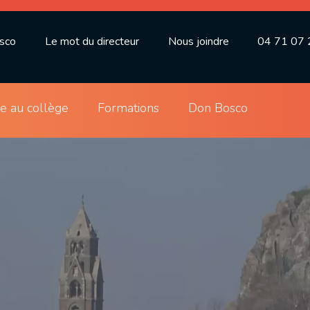
osco
Le mot du directeur
Nous joindre
04 71 07 
ie au collège
Formations
Don Bosco