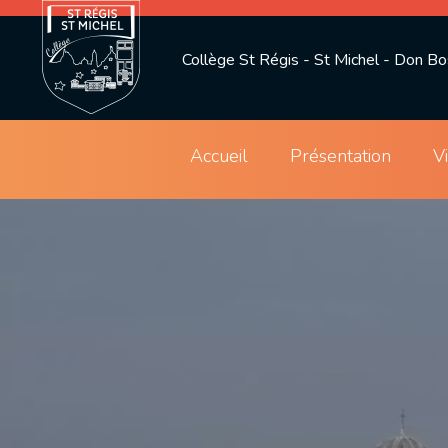
Collège St Régis - St Michel - Don B
Accueil
Présentation
V